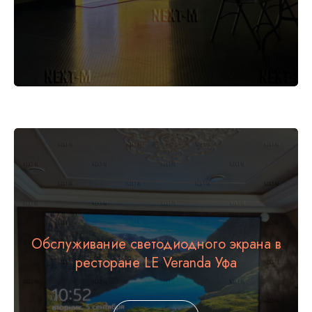
Обслуживание светодиодного экрана в
+7 (987) 490-70-05
ресторане LE Veranda Уфа
info@next-m.ru